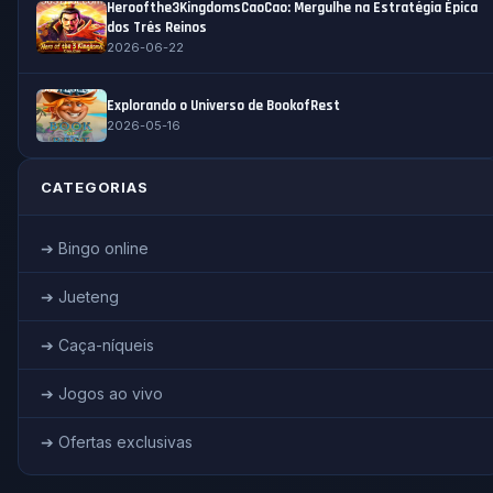
Heroofthe3KingdomsCaoCao: Mergulhe na Estratégia Épica
dos Três Reinos
2026-06-22
Explorando o Universo de BookofRest
2026-05-16
CATEGORIAS
➔ Bingo online
➔ Jueteng
➔ Caça-níqueis
➔ Jogos ao vivo
➔ Ofertas exclusivas