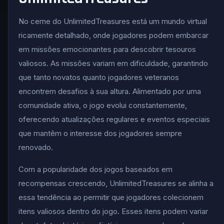
No cerne do UnlimitedTreasures está um mundo virtual
ricamente detalhado, onde jogadores podem embarcar
em missões emocionantes para descobrir tesouros
valiosos. As missões variam em dificuldade, garantindo
que tanto novatos quanto jogadores veteranos
encontrem desafios à sua altura. Alimentado por uma
comunidade ativa, o jogo evolui constantemente,
oferecendo atualizações regulares e eventos especiais
que mantêm o interesse dos jogadores sempre
renovado.
Com a popularidade dos jogos baseados em
recompensas crescendo, UnlimitedTreasures se alinha a
essa tendência ao permitir que jogadores colecionem
itens valiosos dentro do jogo. Esses itens podem variar