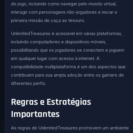
do jogo, incluindo como navegar pelo mundo virtual,
interagir com personagens não-jogadores e iniciar a
primeira missão de caça ao tesouro.
UnlimitedTreasures é acessível em várias plataformas,
incluindo computadores e dispositivos móveis,
possibilitando que os jogadores se conectem e joguem
em qualquer lugar com acesso à internet. A
compatibilidade multiplataforma é um dos aspectos que
contribuem para sua ampla adoção entre os gamers de
diferentes perfis.
Regras e Estratégias
Importantes
As regras de UnlimitedTreasures promovem um ambiente