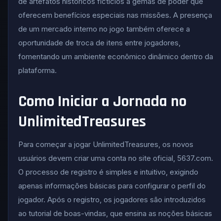
de artefatos históricos fictícios a gemas de poder que
oferecem benefícios especiais nas missões. A presença
de um mercado interno no jogo também oferece a
oportunidade de troca de itens entre jogadores,
fomentando um ambiente econômico dinâmico dentro da
plataforma.
Como Iniciar a Jornada no
UnlimitedTreasures
Para começar a jogar UnlimitedTreasures, os novos
usuários devem criar uma conta no site oficial, 5637.com.
O processo de registro é simples e intuitivo, exigindo
apenas informações básicas para configurar o perfil do
jogador. Após o registro, os jogadores são introduzidos
ao tutorial de boas-vindas, que ensina as noções básicas