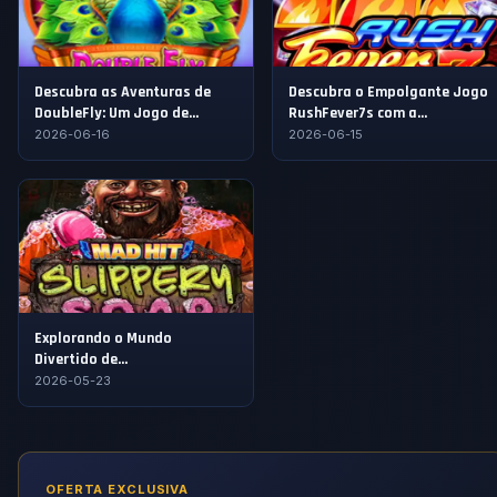
Descubra as Aventuras de
Descubra o Empolgante Jogo
DoubleFly: Um Jogo de
RushFever7s com a
Estratégia e Diversão
Plataforma 5637.com
2026-06-16
2026-06-15
Explorando o Mundo
Divertido de
MadHitSlipperySoap
2026-05-23
OFERTA EXCLUSIVA