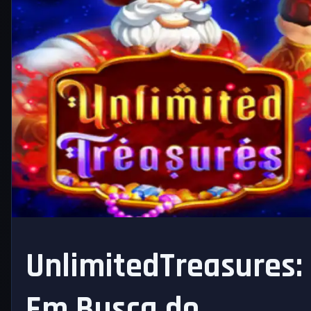
UnlimitedTreasures:
Em Busca do