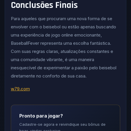
Conclusões Finais
Para aqueles que procuram uma nova forma de se
envolver com o beisebol ou estão apenas buscando
uma experiência de jogo online emocionante,
BaseballFever representa uma escolha fantástica.
Com suas regras claras, atualizações constantes e
uma comunidade vibrante, é uma maneira
inesquecível de experimentar a paixão pelo beisebol
diretamente no conforto de sua casa.
w79.com
Pronto para jogar?
Cadastre-se agora e reivindique seu bônus de
boas-vindas exclusivo.