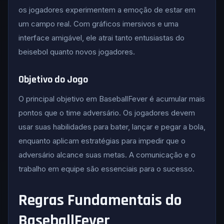
os jogadores experimentem a emoção de estar em
um campo real. Com gráficos imersivos e uma
interface amigável, ele atrai tanto entusiastas do
beisebol quanto novos jogadores.
Objetivo do Jogo
O principal objetivo em BaseballFever é acumular mais
pontos que o time adversário. Os jogadores devem
usar suas habilidades para bater, lançar e pegar a bola,
enquanto aplicam estratégias para impedir que o
adversário alcance suas metas. A comunicação e o
trabalho em equipe são essenciais para o sucesso.
Regras Fundamentais do
BaseballFever