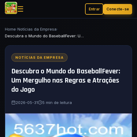
☰
Entrar
Conecte-se
Home
›
Notícias da Empresa
›
Descubra o Mundo do BaseballFever: Um Mergulho nas Regras e Atrações do Jogo
NOTÍCIAS DA EMPRESA
Descubra o Mundo do BaseballFever:
Um Mergulho nas Regras e Atrações
do Jogo
2026-05-31
5 min de leitura