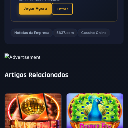
Jogar Agora
Entrar
Notícias da Empresa
5637.com
Cassino Online
Artigos Relacionados