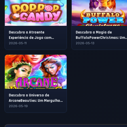
Descubra a Atraente
Descubra a Magia de
Experiência de Jogo com
BuffaloPowerChristmas: Um
POPPOPCANDY
Mergulho nas Festividades
2026-05-11
2026-05-13
Virtuais
Descubra o Universo de
ArcaneBeauties: Um Mergulho
na Magia do Jogo do Momento
2026-05-19