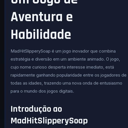
Aventura e
Habilidade
MadHitSlipperySoap é um jogo inovador que combina
estratégia e diversão em um ambiente animado. O jogo,
cujo nome curioso desperta interesse imediato, está
rapidamente ganhando popularidade entre os jogadores de
todas as idades, trazendo uma nova onda de entusiasmo
para o mundo dos jogos digitais.
Introdução ao
MadHitSlipperySoap