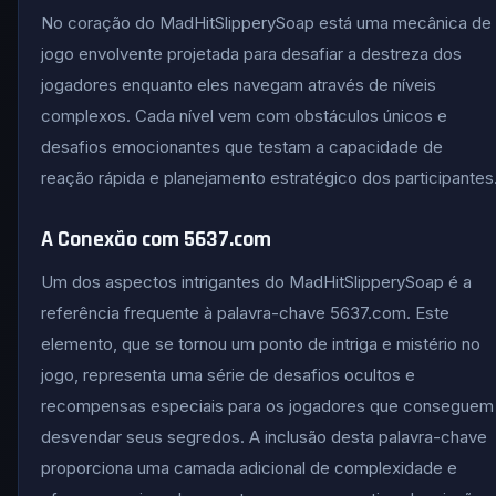
No coração do MadHitSlipperySoap está uma mecânica de
jogo envolvente projetada para desafiar a destreza dos
jogadores enquanto eles navegam através de níveis
complexos. Cada nível vem com obstáculos únicos e
desafios emocionantes que testam a capacidade de
reação rápida e planejamento estratégico dos participantes
A Conexão com 5637.com
Um dos aspectos intrigantes do MadHitSlipperySoap é a
referência frequente à palavra-chave 5637.com. Este
elemento, que se tornou um ponto de intriga e mistério no
jogo, representa uma série de desafios ocultos e
recompensas especiais para os jogadores que conseguem
desvendar seus segredos. A inclusão desta palavra-chave
proporciona uma camada adicional de complexidade e