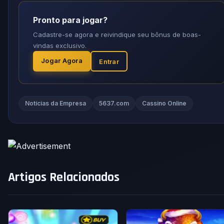
Pronto para jogar?
Cadastre-se agora e reivindique seu bônus de boas-
vindas exclusivo.
Jogar Agora
Entrar
Notícias da Empresa
5637.com
Cassino Online
Artigos Relacionados