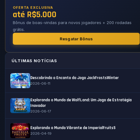
OFERTA EXCLUSIVA
até R$5.000
Bônus de boas-vindas para novos jogadores + 200 rodadas
grátis.
Resgatar Bônus
ÚLTIMAS NOTÍCIAS
Descobrindo o Encanto do Jogo JackFrostsWinter
2026-06-11
Explorando o Mundo de WolfLand: Um Jogo de Estratégia
Inovador
2026-06-17
Explorando o Mundo Vibrante de ImperialFruits5
2026-04-19