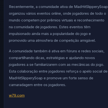
Recentemente, a comunidade ativa de MadHitSlipperySoap
organizou vários eventos online, onde jogadores de todo o
mundo competem por prêmios virtuais e reconhecimento
na comunidade de jogadores. Estes eventos têm
impulsionado ainda mais a popularidade do jogo e
promovido uma atmosfera de competição amigável.
A comunidade também é ativa em fóruns e redes sociais,
compartilhando dicas, estratégias e ajudando novos
jogadores a se familiarizarem com as mecânicas do jogo.
Esta colaboração entre jogadores reforça o apelo social de
MadHitSlipperySoap e promove um forte senso de
camaradagem entre os jogadores.
w79.com