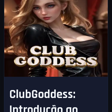
ClubGoddess:
Introdução ao