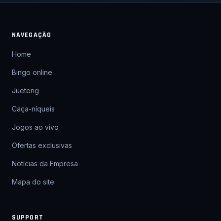
NAVEGAÇÃO
Home
Bingo online
Jueteng
Caça-níqueis
Jogos ao vivo
Ofertas exclusivas
Notícias da Empresa
Mapa do site
SUPPORT