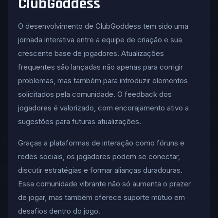
ClubGoddess
O desenvolvimento de ClubGoddess tem sido uma
jornada interativa entre a equipe de criação e sua
crescente base de jogadores. Atualizações
frequentes são lançadas não apenas para corrigir
problemas, mas também para introduzir elementos
solicitados pela comunidade. O feedback dos
jogadores é valorizado, com encorajamento ativo a
sugestões para futuras atualizações.
Graças a plataformas de interação como fóruns e
redes sociais, os jogadores podem se conectar,
discutir estratégias e formar alianças duradouras.
Essa comunidade vibrante não só aumenta o prazer
de jogar, mas também oferece suporte mútuo em
desafios dentro do jogo.