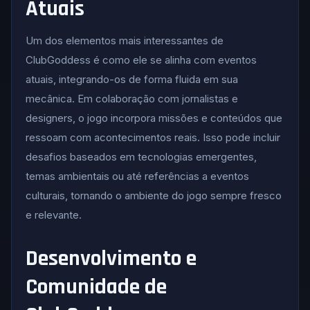
Atuais
Um dos elementos mais interessantes de
ClubGoddess é como ele se alinha com eventos
atuais, integrando-os de forma fluida em sua
mecânica. Em colaboração com jornalistas e
designers, o jogo incorpora missões e conteúdos que
ressoam com acontecimentos reais. Isso pode incluir
desafios baseados em tecnologias emergentes,
temas ambientais ou até referências a eventos
culturais, tornando o ambiente do jogo sempre fresco
e relevante.
Desenvolvimento e
Comunidade de