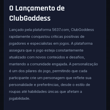
O Lançamento de
ClubGoddess
Lançado pela plataforma 5637.com, ClubGoddess
rapidamente conquistou críticas positivas de
jogadores e especialistas em jogos. A plataforma
assegura que o jogo esteja constantemente
atualizado com novos conteúdos e desafios,
mantendo a comunidade engajada. A personalização
é um dos pilares do jogo, permitindo que cada
participante crie um personagem que reflete sua
personalidade e preferências, desde o estilo de
roupas até habilidades únicas que afetam a
jogabilidade.