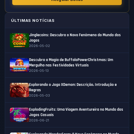
ÚLTIMAS NOTÍCIAS
Jinglecoins: Descubra o Novo Fenômeno do Mundo dos
Jogos
2026-05-02
Descubra a Magia de BuffaloPowerChristmas: Um
Mergulho nas Festividades Virtuais
2026-05-13
Explorando o Jogo XDemon: Descrição, Introdução e
Regras
2026-05-03
ExplodingFruits: Uma Viagem Aventureira no Mundo dos
Jogos Casuais
2026-06-21