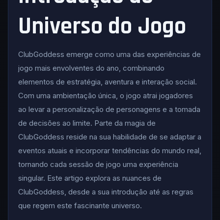
Universo do Jogo
ClubGoddess emerge como uma das experiências de
jogo mais envolventes do ano, combinando
elementos de estratégia, aventura e interação social.
Com uma ambientação única, o jogo atrai jogadores
ao levar a personalização de personagens e a tomada
de decisões ao limite. Parte da magia de
ClubGoddess reside na sua habilidade de se adaptar a
eventos atuais e incorporar tendências do mundo real,
tornando cada sessão de jogo uma experiência
singular. Este artigo explora as nuances de
ClubGoddess, desde a sua introdução até as regras
que regem este fascinante universo.