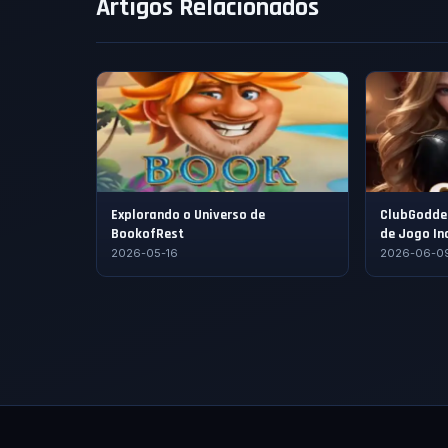
Artigos Relacionados
Explorando o Universo de
ClubGoddes
BookofRest
de Jogo I
2026-05-16
2026-06-0