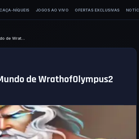
CAÇA-NÍQUEIS
JOGOS AO VIVO
OFERTAS EXCLUSIVAS
NOTÍC
Descubra o Fascinante Mundo de WrathofOlympus2
 Mundo de WrathofOlympus2