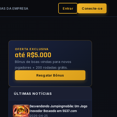
Entrar
Conecte-se
IAS DA EMPRESA
OFERTA EXCLUSIVA
até R$5.000
Bônus de boas-vindas para novos
jogadores + 200 rodadas grátis.
Resgatar Bônus
ÚLTIMAS NOTÍCIAS
Desvendando Jumpingmobile: Um Jogo
Inovador Baseado em 5637.com
2026-04-25