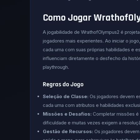
Como Jogar WrathofOl
A jogabilidade de WrathofOlympus2 é projetad
jogadores mais experientes. Ao iniciar o jog
cada uma com suas próprias habilidades e es
influenciam diretamente o desfecho da histó
playthrough.
Regras do Jogo
Seleção de Classe:
Os jogadores devem es
cada uma com atributos e habilidades exclus
Missões e Desafios:
Completar missões é 
dificuldade e muitas vezes exigem a resoluç
Gestão de Recursos:
Os jogadores devem 