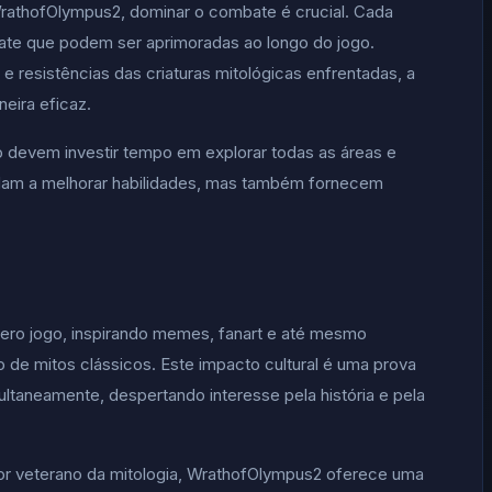
rathofOlympus2, dominar o combate é crucial. Cada
ate que podem ser aprimoradas ao longo do jogo.
 resistências das criaturas mitológicas enfrentadas, a
neira eficaz.
 devem investir tempo em explorar todas as áreas e
udam a melhorar habilidades, mas também fornecem
ero jogo, inspirando memes, fanart e até mesmo
de mitos clássicos. Este impacto cultural é uma prova
taneamente, despertando interesse pela história e pela
or veterano da mitologia, WrathofOlympus2 oferece uma