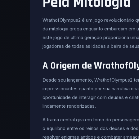
Pela Mitologia
WrathofOlympus2 é um jogo revolucionário q
da mitologia grega enquanto embarcam em um
este jogo de última geração proporciona uma
jogadores de todas as idades à beira de seu
A Origem de WrathofO
Desde seu lançamento, WrathofOlympus2 tem
impressionantes quanto por sua narrativa ri
oportunidade de interagir com deuses e cria
lindamente renderizadas.
A trama central gira em torno do personagem 
o equilíbrio entre os reinos dos deuses e dos
resolver enigmas antigos e combater ameaças