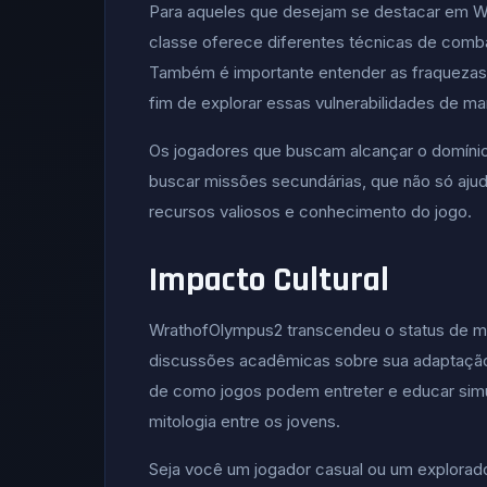
Para aqueles que desejam se destacar em W
classe oferece diferentes técnicas de comb
Também é importante entender as fraquezas e
fim de explorar essas vulnerabilidades de ma
Os jogadores que buscam alcançar o domínio
buscar missões secundárias, que não só aj
recursos valiosos e conhecimento do jogo.
Impacto Cultural
WrathofOlympus2 transcendeu o status de m
discussões acadêmicas sobre sua adaptação 
de como jogos podem entreter e educar simul
mitologia entre os jovens.
Seja você um jogador casual ou um explorad