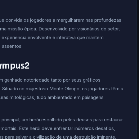
ue convida os jogadores a mergulharem nas profundezas
a missão épica. Desenvolvido por visionários do setor,
 experiência envolvente e interativa que mantém
s assentos.
lympus2
 ganhado notoriedade tanto por seus gráficos
ca. Situado no majestoso Monte Olimpo, os jogadores têm a
turas mitológicas, tudo ambientado em paisagens
principal, um herói escolhido pelos deuses para restaurar
 mortais. Este herói deve enfrentar inúmeros desafios,
 para salvar a civilização de uma destruição iminente.