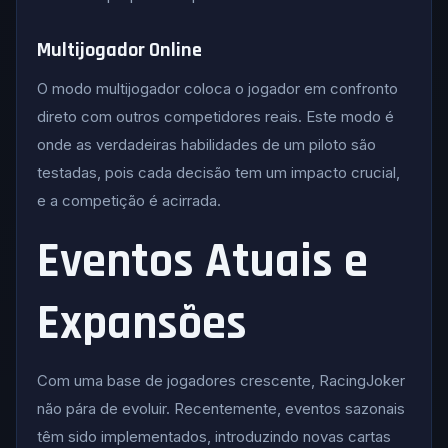
Multijogador Online
O modo multijogador coloca o jogador em confronto
direto com outros competidores reais. Este modo é
onde as verdadeiras habilidades de um piloto são
testadas, pois cada decisão tem um impacto crucial,
e a competição é acirrada.
Eventos Atuais e
Expansões
Com uma base de jogadores crescente, RacingJoker
não pára de evoluir. Recentemente, eventos sazonais
têm sido implementados, introduzindo novas cartas