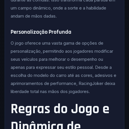
um campo dinâmico, onde a sorte e a habilidade
andam de mãos dadas.
Personalização Profunda
O jogo oferece uma vasta gama de opções de
personalização, permitindo aos jogadores modificar
seus veículos para melhorar o desempenho ou
apenas para expressar seu estilo pessoal. Desde a
escolha do modelo do carro até as cores, adesivos e
aprimoramentos de performance, RacingJoker deixa
liberdade total nas mãos dos jogadores.
Regras do Jogo e
Dinâmica de