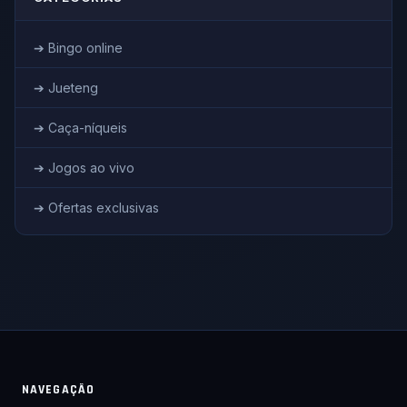
➔ Bingo online
➔ Jueteng
➔ Caça-níqueis
➔ Jogos ao vivo
➔ Ofertas exclusivas
NAVEGAÇÃO