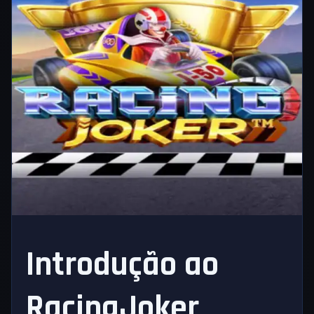
Introdução ao
RacingJoker